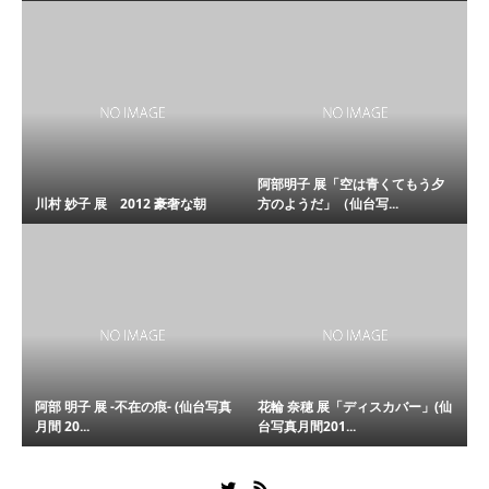
阿部明子 展「空は青くてもう夕
川村 妙子 展 2012 豪奢な朝
方のようだ」（仙台写...
阿部 明子 展 -不在の痕- (仙台写真
花輪 奈穂 展「ディスカバー」(仙
月間 20...
台写真月間201...