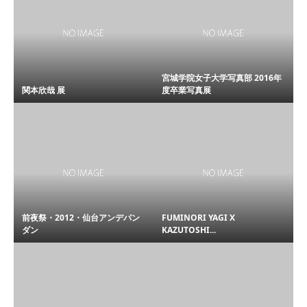
宮城学院女子大学写真部 2016年
関本欣哉 展
度卒業写真展
前夜祭・2012・仙台アンデパン
FUMINORI YAGI X
ダン
KAZUTOSHI...