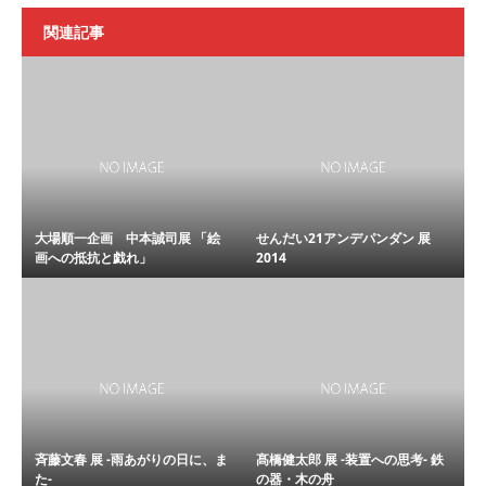
関連記事
大場順一企画 中本誠司展 「絵
せんだい21アンデパンダン 展
画への抵抗と戯れ」
2014
斉藤文春 展 -雨あがりの日に、ま
髙橋健太郎 展 -装置への思考- 鉄
た-
の器・木の舟