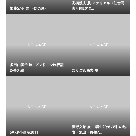
高橋親夫 展-マテリアル- (仙台写
加藤宏基 展 -幻の鳥-
真月間2018...
多田由美子 展 -プレドニン旅行記
2-番外編
ほりごめ康夫 展
青野文昭 展 「転生?それぞれの地
SARP小品展2011
表・流出・移植?...