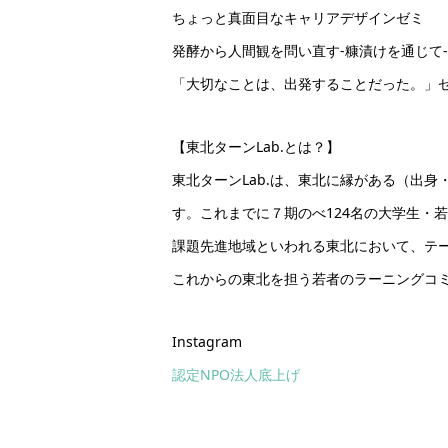
ちょっと真面目なキャリアデザインゼミ
発酵から人間観を問い直す-糠漬けを通じて-
「大切なことは、出発することだった。」
【東北ターンLab.とは？】
東北ターンLab.は、東北に縁がある（出
す。これまでに７期のべ124名の大学生・
課題先進地域といわれる東北において、テ
これからの東北を担う若者のラーニングコ
Instagram
認定NPO法人底上げ