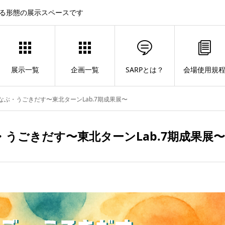
する形態の展示スペースです
展示一覧
企画一覧
SARPとは？
会場使用規
う・まなぶ・うごきだす〜東北ターンLab.7期成果展〜
なぶ・うごきだす〜東北ターンLab.7期成果展〜