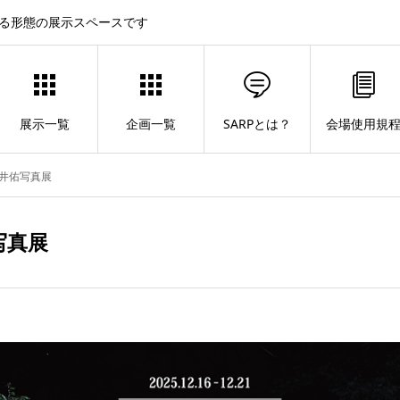
する形態の展示スペースです
展示一覧
企画一覧
SARPとは？
会場使用規
 酒井佑写真展
佑写真展