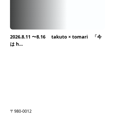
2026.8.11 〜8.16 takuto × tomari 「今
は h...
〒980-0012