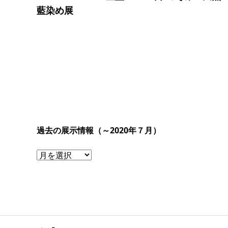
藍染め展
過去の展示情報（～2020年７月）
過
去
の
展
示
情
報
（～
2020
年