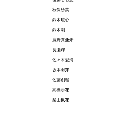
秋保紗英
鈴木琉心
鈴木剛
鹿野真亜朱
長瀬輝
佐々木愛海
坂本羽芽
佐藤創瑠
高橋歩花
柴山楓花