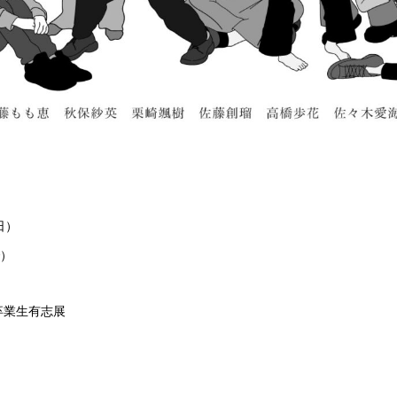
日）
で）
卒業生有志展