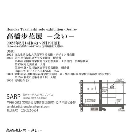
高橋歩花展－念い－