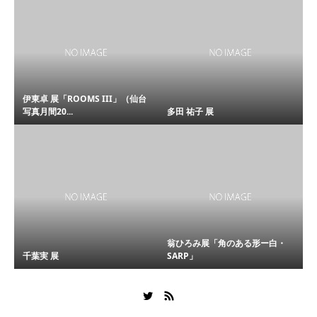
伊東卓 展「ROOMS III」（仙台
写真月間20...
多田 祐子 展
翁ひろみ展「角のある形ー白・
千葉実 展
SARP」