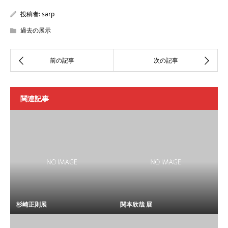
投稿者:
sarp
過去の展示
関連記事
杉崎正則展
関本欣哉 展