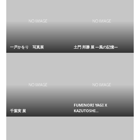
一戸かをり 写真展
土門 邦勝 展 ―風の記憶―
FUMINORI YAGI X
千葉実 展
KAZUTOSHI...