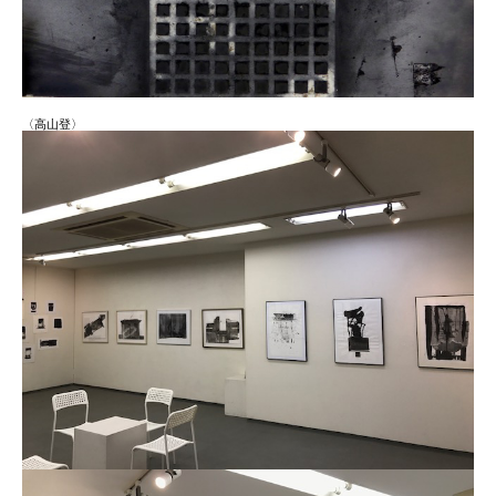
〈高山登〉