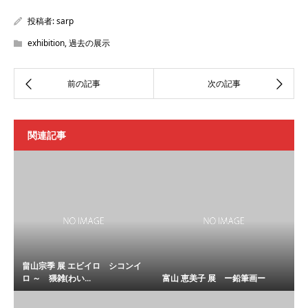
投稿者:
sarp
exhibition
,
過去の展示
関連記事
畠山宗季 展 エビイロ シコンイ
ロ ～ 猥雑(わい...
富山 恵美子 展 ー鉛筆画ー