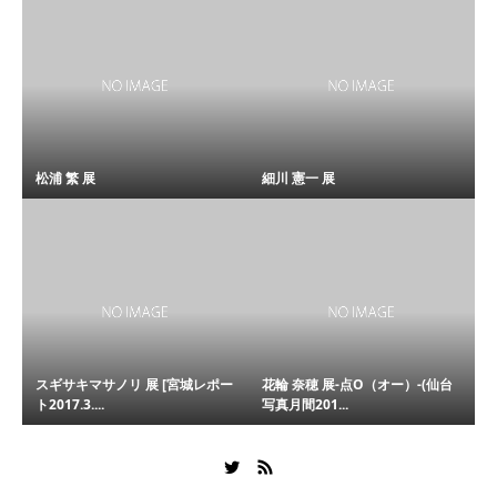
松浦 繁 展
細川 憲一 展
スギサキマサノリ 展 [宮城レポー
花輪 奈穂 展-点O（オー）-(仙台
ト2017.3....
写真月間201...