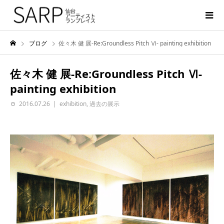
ブログ
佐々木 健 展-Re:Groundless Pitch Ⅵ- painting exhibition
佐々木 健 展-Re:Groundless Pitch Ⅵ-
painting exhibition
2016.07.26
exhibition
,
過去の展示