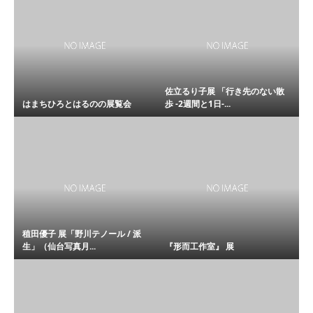
佐立るり子展 「行き先のない散
はまちひろとはるのの展覧会
歩 -2週間と1日-...
稙田優子 展「野川テノール / 派
生」（仙台写真月...
『形而工作室』 展