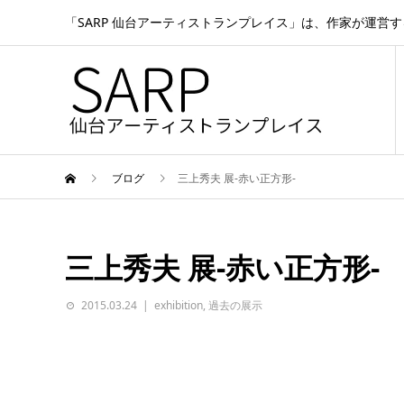
「SARP 仙台アーティストランプレイス」は、作家が運営
ブログ
三上秀夫 展-赤い正方形-
三上秀夫 展-赤い正方形-
2015.03.24
exhibition
,
過去の展示