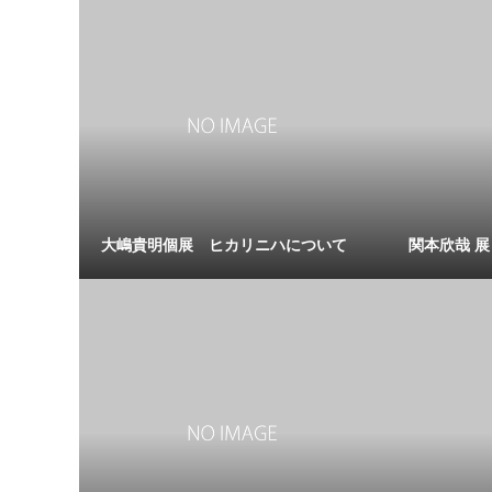
大嶋貴明個展 ヒカリニハについて
関本欣哉 展