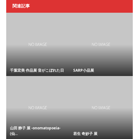
関連記事
千葉宏美 作品展 音がこぼれた日
SARP小品展
山田 静子 展 -onomatopoeia-
(仙...
若生 奇妙子 展