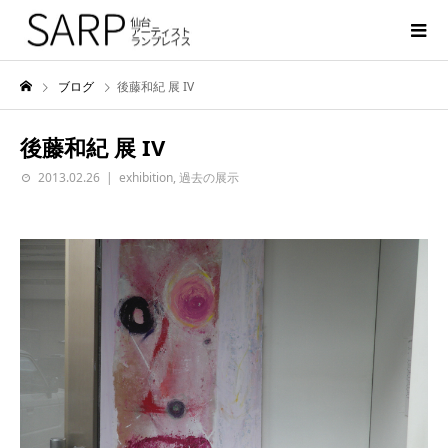
ブログ
後藤和紀 展 IV
後藤和紀 展 IV
2013.02.26
exhibition
,
過去の展示