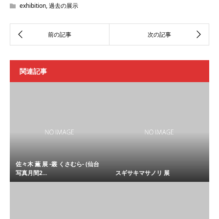
exhibition
,
過去の展示
関連記事
佐々木 薫 展 -叢 くさむら- (仙台
写真月間2...
スギサキマサノリ 展