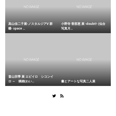
高山佳二子展-ノスタルジアV 群
小野寺 香那恵 展 -doubt!- (仙台
蝶- space ...
写真月...
畠山宗季 展 エビイロ シコンイ
ロ ～ 猥雑(わい...
書とアートな写真二人展
Copyright © SARP All Rights Reserved.