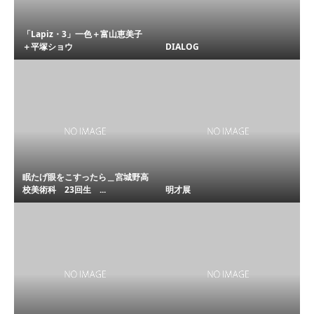
「Lapiz・3」一色＋富山恵美子
＋平塚ショウ
DIALOG
眠たげ眼をこすったら＿宮城野高
校美術科 23回生 ...
明才展